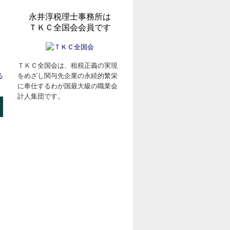
永井淳税理士事務所は
ＴＫＣ全国会会員です
ＴＫＣ全国会は、租税正義の実現
る
をめざし関与先企業の永続的繁栄
に奉仕するわが国最大級の職業会
計人集団です。