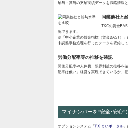
給与・賞与の支給実績データを戦略情報
同業他社と
TKCの賃金B
認できます。
※「中小企業の賃金指標（賃金BAST）」
末調整事務処理を行ったデータを収録し
労働分配率等の推移を確認
労働分配率や人件費、限界利益の推移を確
配率は低い」経営を実現できているか、
マイナンバーを“安全･安心”
オプションシステム「
PX まいポータル
」