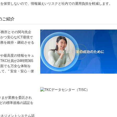
ーを保管しないので、情報漏えいリスクと社内での運用負担を軽減します。
）のご紹介
当事務所とその関与先企
かつ安心なICT環境で
業務を維持・継続させる
。
物や最高度の情報セキュ
C社員が24時間365
用面でも万全な体制を
して、“ 安全・安心・便
。
客さまが業務を委託され
などの標準規格の認証を
ィマネジメントシステム認