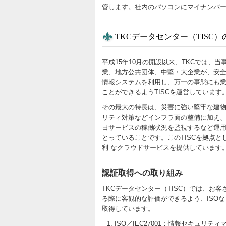
管します。社内のパソコンにマイナンバ
TKCデータセンター（TISC
平成15年10月の開設以来、TKCでは、
業、地方公共団体、中堅・大企業が、安全
情報システムを利用し、万一の事態にも
ことができるようTISCを運営しています
その最大の特長は、災害に強い堅牢な建
リティ対策などインフラ面の整備に加え、TK
日サービスの稼働状況を監視するなど運
とっていることです。このTISCを拠点と
利”なクラウドサービスを提供しています
認証取得への取り組み
TKCデータセンター（TISC）では、お
る際に客観的な評価ができるよう、ISO
取得しています。
ISO／IEC27001：情報セキュリテ